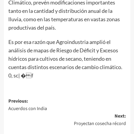
Climático, prevén modificaciones importantes
tanto en la cantidad y distribución anual de la
lluvia, como en las temperaturas en vastas zonas
productivas del país.
Es por esa razón que Agroindustria amplió el
análisis de mapas de Riesgo de Déficit y Excesos
hídricos para cultivos de secano, teniendo en
cuentas distintos escenarios de cambio climático.
0, sc| �f
Post
Previous:
Acuerdos con India
navigation
Next:
Proyectan cosecha récord