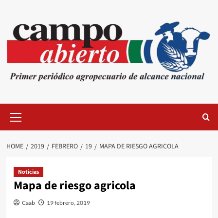
Skip
to
content
Primary
Menu
HOME
2019
FEBRERO
19
MAPA DE RIESGO AGRICOLA
Noticias
Mapa de riesgo agricola
Caab
19 febrero, 2019