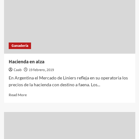
Ganadería
Hacienda en alza
Caab
19 febrero, 2019
En Argentina el Mercado de Liniers refleja en su operatoria los
precios de la hacienda con destino a faena. Los...
Read
Read More
more
about
Hacienda
en
alza