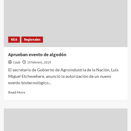
NEA
Regionales
Aprueban evento de algodón
Caab
19 febrero, 2019
El secretario de Gobierno de Agroindustria de la Nación, Luis
Miguel Etchevehere, anunció la autorización de un nuevo
evento biotecnológico...
Read
Read More
more
about
Aprueban
evento
de
algodón