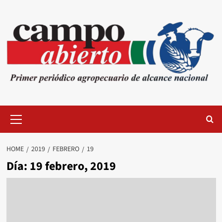
Skip
to
content
Primary
Menu
HOME
2019
FEBRERO
19
Día:
19 febrero, 2019