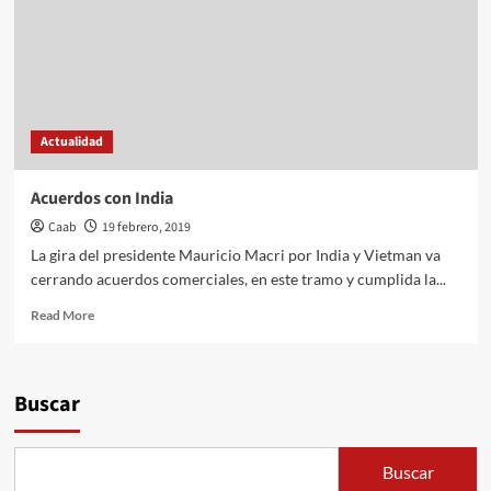
Actualidad
Acuerdos con India
Caab
19 febrero, 2019
La gira del presidente Mauricio Macri por India y Vietman va
cerrando acuerdos comerciales, en este tramo y cumplida la...
Read
Read More
more
about
Acuerdos
con
Buscar
India
Buscar