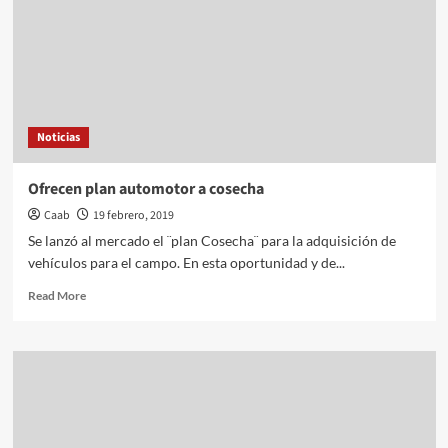
Noticias
Ofrecen plan automotor a cosecha
Caab
19 febrero, 2019
Se lanzó al mercado el ¨plan Cosecha¨ para la adquisición de
vehículos para el campo. En esta oportunidad y de...
Read
Read More
more
about
Ofrecen
plan
automotor
a
cosecha