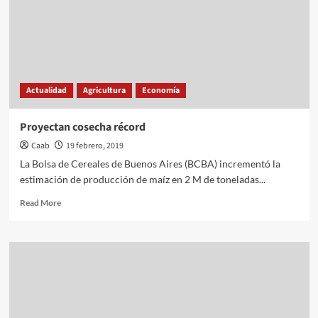
Actualidad
Agricultura
Economía
Proyectan cosecha récord
Caab
19 febrero, 2019
La Bolsa de Cereales de Buenos Aires (BCBA) incrementó la
estimación de producción de maíz en 2 M de toneladas...
Read
Read More
more
about
Proyectan
cosecha
récord