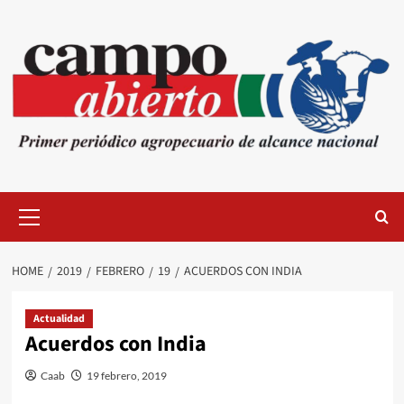
Skip
to
content
Primary
Menu
HOME
2019
FEBRERO
19
ACUERDOS CON INDIA
Actualidad
Acuerdos con India
Caab
19 febrero, 2019