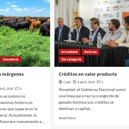
go
ventas
cero
externas
Actualidad
Noticias
Ganadería
Sin categoría
n márgenes
Créditos en valor producto
s
Caab
8 abril, 2026
0
abril, 2026
0
Novedad: el Gobierno Nacional sumó
una línea para recría y engorde de
dos económicos
ganado bovinos Los créditos se
máximos históricos
destinan a capital...
lores que superaron la
neral. Actualmente, la
Read
Read More
 favorece nuevamente a...
more
about