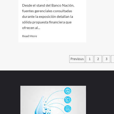
Desde el stand del Banco Nación,
fuentes gerenciales consultadas
durante la exposición detallan la
sólida propuesta financiera que
ofrecen al...
Read
Read More
more
about
Oportunidades
financieras
Paginación
Previous
1
2
3
de
entradas