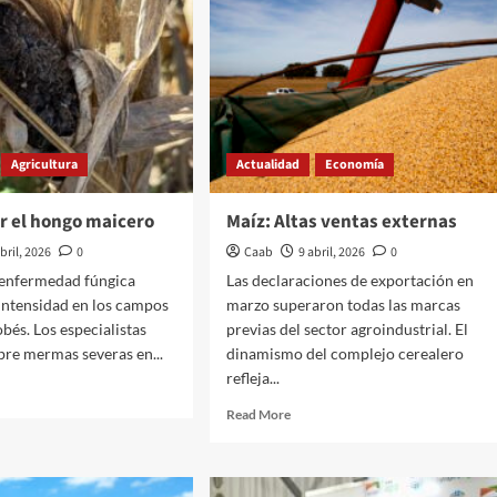
Agricultura
Actualidad
Economía
r el hongo maicero
Maíz: Altas ventas externas
abril, 2026
0
Caab
9 abril, 2026
0
 enfermedad fúngica
Las declaraciones de exportación en
intensidad en los campos
marzo superaron todas las marcas
bés. Los especialistas
previas del sector agroindustrial. El
bre mermas severas en...
dinamismo del complejo cerealero
refleja...
d
e
Read
Read More
ut
more
rtan
about
Maíz:
Altas