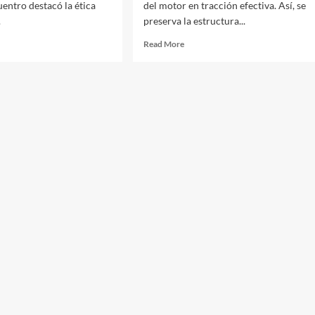
uentro destacó la ética
del motor en tracción efectiva. Así, se
.
preserva la estructura...
d
Read
Read More
e
more
ut
about
che,
Eficiencia
e
sobre
adas
el
surco