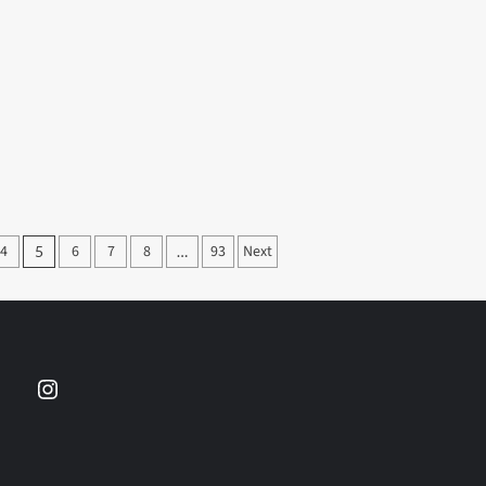
4
6
7
8
93
Next
5
…
Instagram