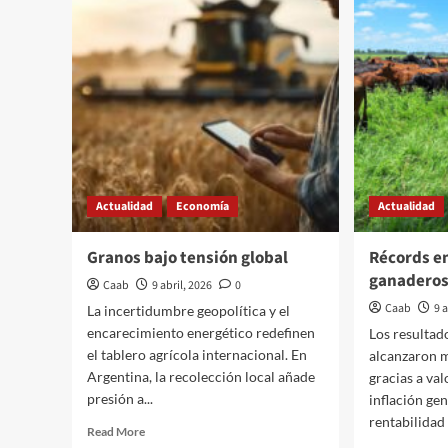
hon
con
mai
déficit
Actualidad
Economía
Actualidad
Granos bajo tensión global
Récords e
ganadero
Caab
9 abril, 2026
0
Caab
9 
La incertidumbre geopolítica y el
encarecimiento energético redefinen
Los resulta
el tablero agrícola internacional. En
alcanzaron 
Argentina, la recolección local añade
gracias a va
presión a...
inflación ge
rentabilidad
Read
Read More
more