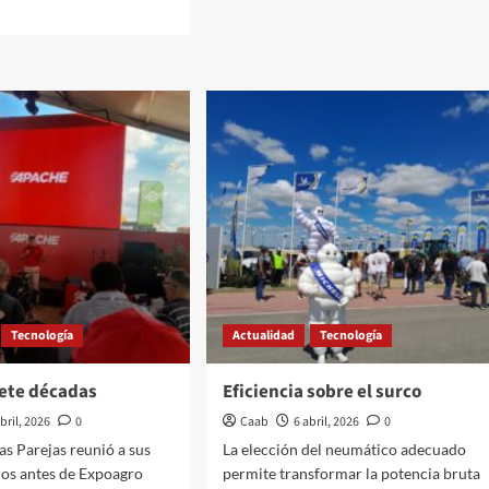
d
Créditos
e
en
ut
valor
ords
producto
genes
aderos
Tecnología
Actualidad
Tecnología
iete décadas
Eficiencia sobre el surco
abril, 2026
0
Caab
6 abril, 2026
0
as Parejas reunió a sus
La elección del neumático adecuado
ios antes de Expoagro
permite transformar la potencia bruta