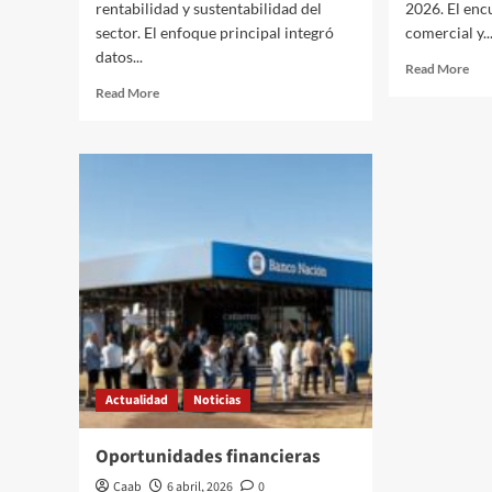
rentabilidad y sustentabilidad del
2026. El enc
sector. El enfoque principal integró
comercial y..
datos...
Rea
Read More
mor
Read
Read More
abo
more
Apa
about
siet
Conectividad
déc
para
el
campo
Actualidad
Noticias
Oportunidades financieras
Caab
6 abril, 2026
0