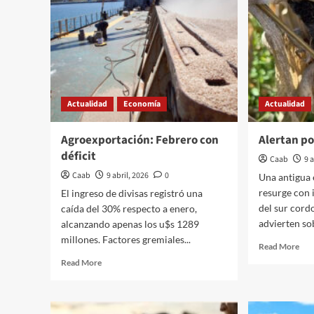
Actualidad
Economía
Actualidad
Agroexportación: Febrero con
Alertan po
déficit
Caab
9 
Caab
9 abril, 2026
0
Una antigua
resurge con 
El ingreso de divisas registró una
del sur cordo
caída del 30% respecto a enero,
advierten so
alcanzando apenas los u$s 1289
millones. Factores gremiales...
Rea
Read More
mor
Read
Read More
abo
more
Ale
about
por
Agroexportación:
el
Febrero