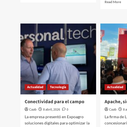
Rea
Read More
about
mor
Granos
abo
bajo
Réc
tensión
en
global
már
gan
Actualidad
Tecnología
Actualidad
Conectividad para el campo
Apache, s
Caab
8 abril, 2026
0
Caab
8 
La empresa presentó en Expoagro
La firma de L
soluciones digitales para optimizar la
concesionar