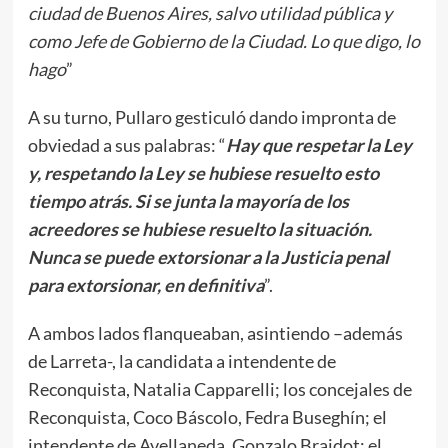
ciudad de Buenos Aires, salvo utilidad pública y
como Jefe de Gobierno de la Ciudad. Lo que digo, lo
hago
”
A su turno, Pullaro gesticuló dando impronta de
obviedad a sus palabras: “
Hay que respetar la Ley
y, respetando la Ley se hubiese resuelto esto
tiempo atrás. Si se junta la mayoría de los
acreedores se hubiese resuelto la situación.
Nunca se puede extorsionar a la Justicia penal
para extorsionar, en definitiva
”.
A ambos lados flanqueaban, asintiendo –además
de Larreta-, la candidata a intendente de
Reconquista, Natalia Capparelli; los concejales de
Reconquista, Coco Báscolo, Fedra Buseghín; el
intendente de Avellaneda, Gonzalo Braidot; el