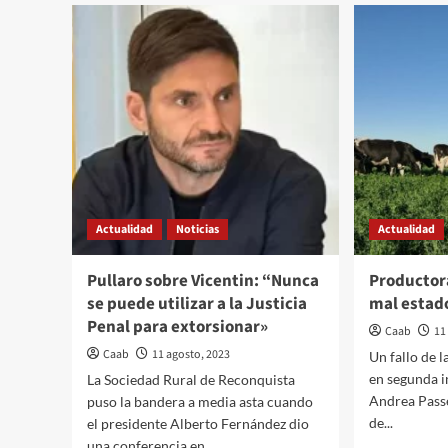
Actualidad
Noticias
Actualidad
Pullaro sobre Vicentin: “Nunca
Productora
se puede utilizar a la Justicia
mal estad
Penal para extorsionar»
Caab
11
Caab
11 agosto, 2023
Un fallo de 
en segunda i
La Sociedad Rural de Reconquista
Andrea Passe
puso la bandera a media asta cuando
de...
el presidente Alberto Fernández dio
una conferencia en...