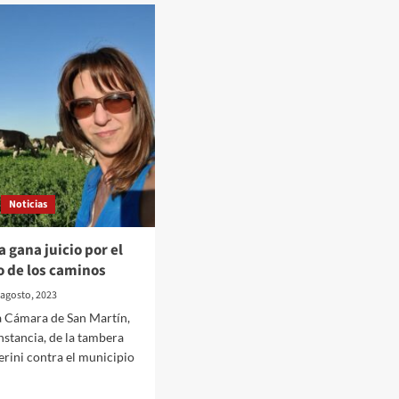
AAPRESID:
Agricultura
Sostenible
y
Estrategias
de
Carbono
Noticias
 gana juicio por el
o de los caminos
 agosto, 2023
la Cámara de San Martín,
nstancia, de la tambera
rini contra el municipio