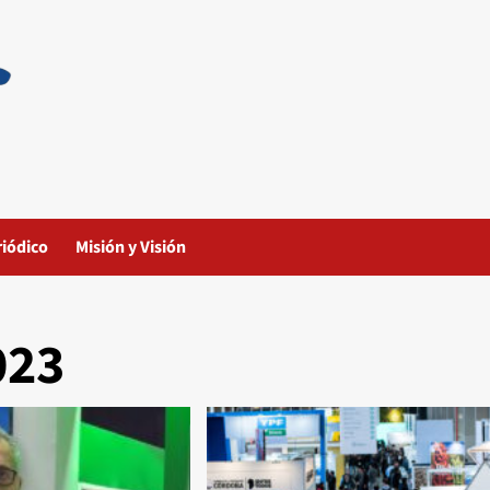
riódico
Misión y Visión
023