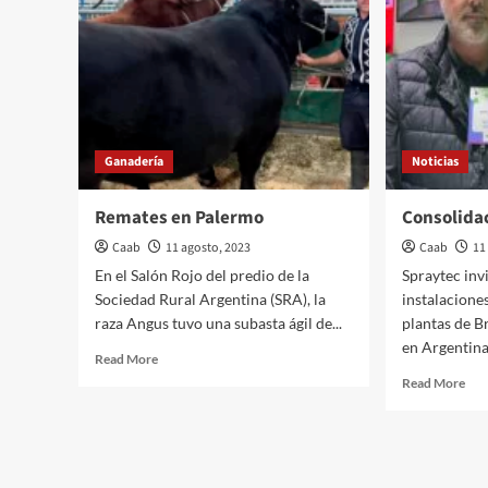
Ganadería
Noticias
Remates en Palermo
Consolida
Caab
11 agosto, 2023
Caab
11
En el Salón Rojo del predio de la
Spraytec inv
Sociedad Rural Argentina (SRA), la
instalaciones
raza Angus tuvo una subasta ágil de...
plantas de Br
en Argentina.
Read
Read More
more
Rea
Read More
about
mor
Remates
abo
en
Con
Palermo
de
Spr