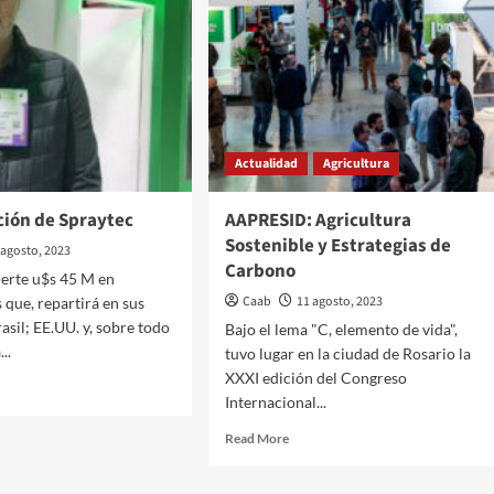
Actualidad
Agricultura
ción de Spraytec
AAPRESID: Agricultura
Sostenible y Estrategias de
 agosto, 2023
Carbono
ierte u$s 45 M en
Caab
11 agosto, 2023
 que, repartirá en sus
asil; EE.UU. y, sobre todo
Bajo el lema "C, elemento de vida",
..
tuvo lugar en la ciudad de Rosario la
XXXI edición del Congreso
d
Internacional...
e
ut
Read
Read More
solidación
more
about
aytec