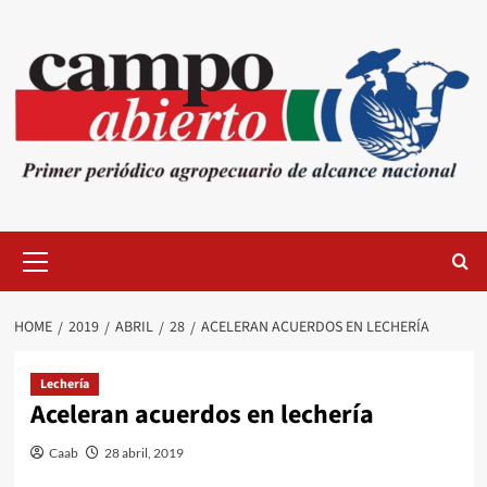
Skip
to
content
Primary
Menu
HOME
2019
ABRIL
28
ACELERAN ACUERDOS EN LECHERÍA
Lechería
Aceleran acuerdos en lechería
Caab
28 abril, 2019