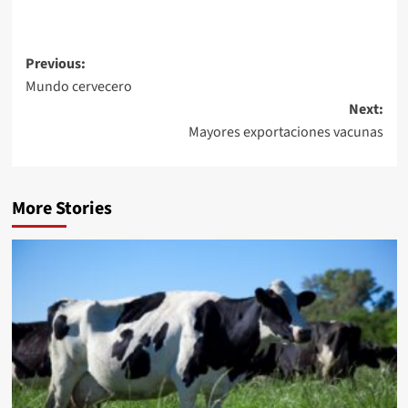
Post
Previous:
Mundo cervecero
navigation
Next:
Mayores exportaciones vacunas
More Stories