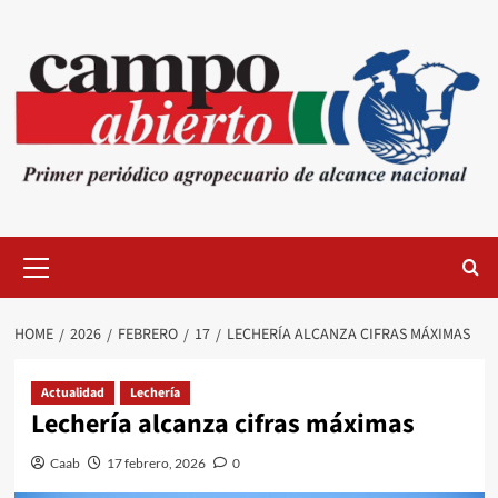
Skip
to
content
Primary
Menu
HOME
2026
FEBRERO
17
LECHERÍA ALCANZA CIFRAS MÁXIMAS
Actualidad
Lechería
Lechería alcanza cifras máximas
Caab
17 febrero, 2026
0