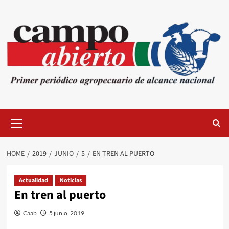
Skip
to
content
Primary
Menu
HOME
2019
JUNIO
5
EN TREN AL PUERTO
Actualidad
Noticias
En tren al puerto
Caab
5 junio, 2019