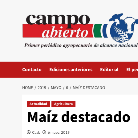
Skip
to
content
Contacto
Ediciones anteriores
Editorial
El pe
HOME
2019
MAYO
6
MAÍZ DESTACADO
Actualidad
Agricultura
Maíz destacado
Caab
6 mayo, 2019