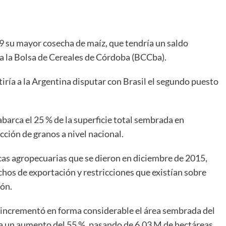
 su mayor cosecha de maíz, que tendría un saldo
 a la Bolsa de Cereales de Córdoba (BCCba).
iría a la Argentina disputar con Brasil el segundo puesto
abarca el 25 % de la superficie total sembrada en
cción de granos a nivel nacional.
cas agropecuarias que se dieron en diciembre de 2015,
chos de exportación y restricciones que existían sobre
ión.
e incrementó en forma considerable el área sembrada del
va un aumento del 55 %, pasando de 6,03 M de hectáreas