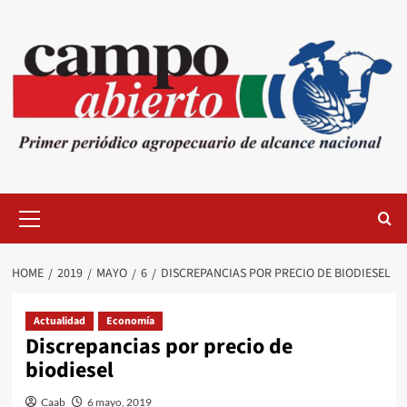
Skip
to
content
Primary
Menu
HOME
2019
MAYO
6
DISCREPANCIAS POR PRECIO DE BIODIESEL
Actualidad
Economía
Discrepancias por precio de
biodiesel
Caab
6 mayo, 2019