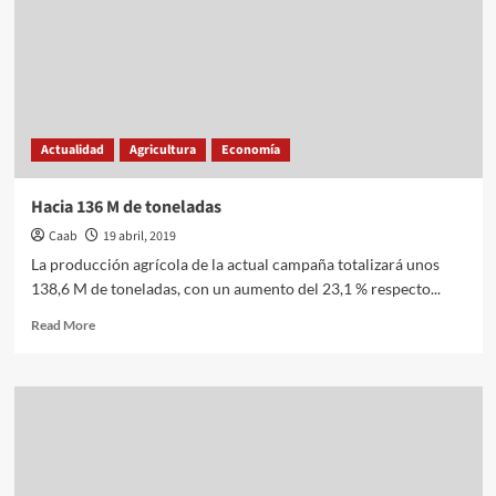
Actualidad
Agricultura
Economía
Hacia 136 M de toneladas
Caab
19 abril, 2019
La producción agrícola de la actual campaña totalizará unos
138,6 M de toneladas, con un aumento del 23,1 % respecto...
Read
Read More
more
about
Hacia
136
M
de
toneladas