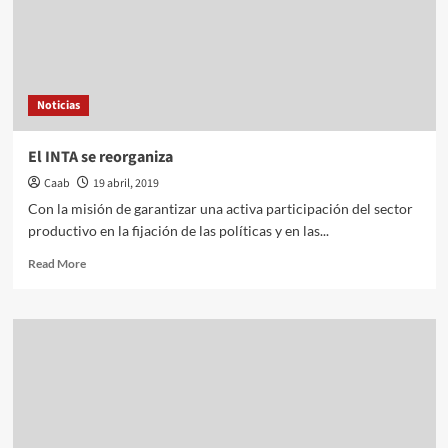
Noticias
El INTA se reorganiza
Caab
19 abril, 2019
Con la misión de garantizar una activa participación del sector
productivo en la fijación de las políticas y en las...
Read
Read More
more
about
El
INTA
se
reorganiza