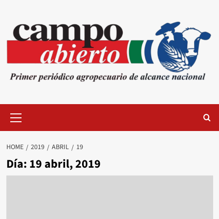
Skip
to
content
Primary
Menu
HOME
2019
ABRIL
19
Día:
19 abril, 2019