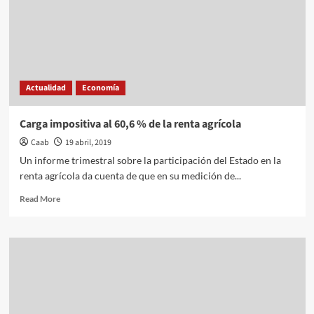
Actualidad
Economía
Carga impositiva al 60,6 % de la renta agrícola
Caab
19 abril, 2019
Un informe trimestral sobre la participación del Estado en la
renta agrícola da cuenta de que en su medición de...
Read
Read More
more
about
Carga
impositiva
al
60,6
%
de