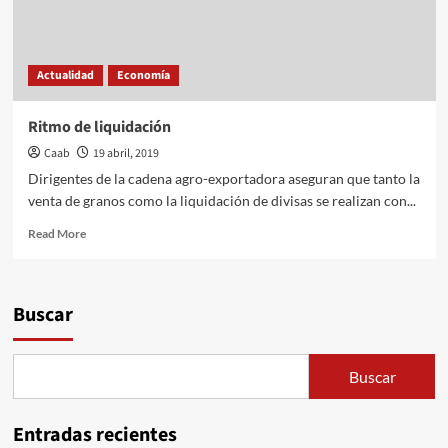
Actualidad
Economía
Ritmo de liquidación
Caab
19 abril, 2019
Dirigentes de la cadena agro-exportadora aseguran que tanto la
venta de granos como la liquidación de divisas se realizan con...
Read
Read More
more
about
Ritmo
de
Buscar
liquidación
Buscar
Entradas recientes