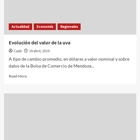
Actualidad
Economía
Regionales
Evolución del valor de la uva
Caab
19 abril, 2019
A tipo de cambio promedio, en dólares a valor nominal y sobre
datos de la Bolsa de Comercio de Mendoza...
Read
Read More
more
about
Evolución
del
valor
de
la
uva