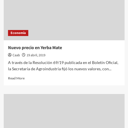
la
renta
agrícola
Economía
Nuevo precio en Yerba Mate
Caab
19 abril, 2019
A través de la Resolución 69/19 publicada en el Boletín Oficial,
la Secretaría de Agroindustria fijó los nuevos valores, con...
Read
Read More
more
about
Nuevo
precio
en
Yerba
Mate