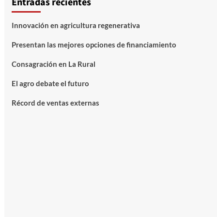
Entradas recientes
Innovación en agricultura regenerativa
Presentan las mejores opciones de financiamiento
Consagración en La Rural
El agro debate el futuro
Récord de ventas externas