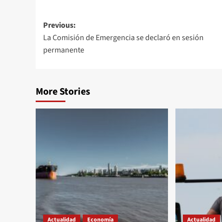
Post
Previous:
La Comisión de Emergencia se declaró en sesión
navigation
permanente
More Stories
Actualidad
Economía
Actualidad