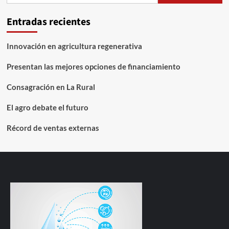
Entradas recientes
Innovación en agricultura regenerativa
Presentan las mejores opciones de financiamiento
Consagración en La Rural
El agro debate el futuro
Récord de ventas externas