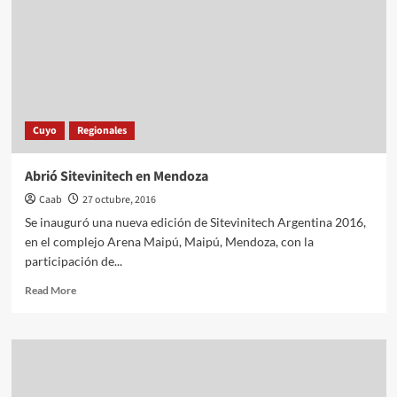
envasado
de
vinos
Cuyo
Regionales
Abrió Sitevinitech en Mendoza
Caab
27 octubre, 2016
Se inauguró una nueva edición de Sitevinitech Argentina 2016,
en el complejo Arena Maipú, Maipú, Mendoza, con la
participación de...
Read
Read More
more
about
Abrió
Sitevinitech
en
Mendoza