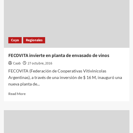
Cuyo
Regionales
FECOVITA invierte en planta de envasado de vinos
Caab
27 octubre, 2016
FECOVITA (Federación de Cooperativas Vitivinícolas
Argentinas), a través de una inversión de $ 16 M, inauguró una
nueva planta de...
Read
Read More
more
about
FECOVITA
invierte
en
planta
de