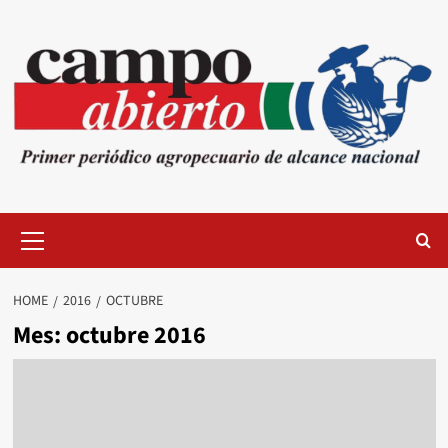
Skip
to
content
Primary
Menu
HOME
2016
OCTUBRE
Mes:
octubre 2016