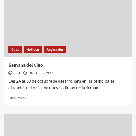
semillas
al
Congreso
Cuyo
Noticias
Regionales
Semana del vino
Caab
18 octubre, 2016
Del 24 al 30 de octubre se desarrollará en las principales
ciudades del país una nueva edición de la Semana...
Read
Read More
more
about
Semana
del
vino