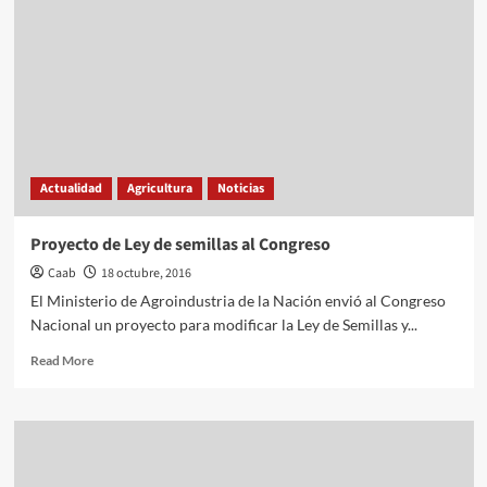
Actualidad
Agricultura
Noticias
Proyecto de Ley de semillas al Congreso
Caab
18 octubre, 2016
El Ministerio de Agroindustria de la Nación envió al Congreso
Nacional un proyecto para modificar la Ley de Semillas y...
Read
Read More
more
about
Proyecto
de
Ley
de