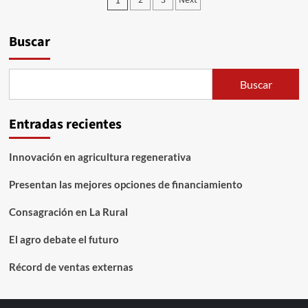
Paginación
2
3
Next
gratuita
de
para
el
entradas
Buscar
registro
de
operadores
agroalimentarios
Buscar
Entradas recientes
Innovación en agricultura regenerativa
Presentan las mejores opciones de financiamiento
Consagración en La Rural
El agro debate el futuro
Récord de ventas externas