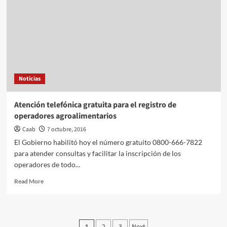
Asado
Noticias
Atención telefónica gratuita para el registro de
operadores agroalimentarios
Caab
7 octubre, 2016
El Gobierno habilitó hoy el número gratuito 0800-666-7822
para atender consultas y facilitar la inscripción de los
operadores de todo...
Read
Read More
more
about
Atención
telefónica
1