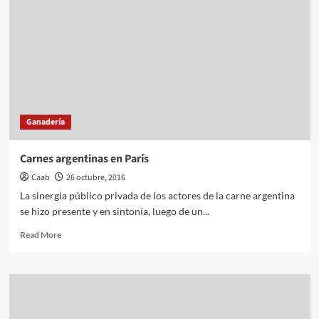
argentina
vuelve
a
Norteamérica
Ganadería
Carnes argentinas en París
Caab
26 octubre, 2016
La sinergia público privada de los actores de la carne argentina
se hizo presente y en sintonía, luego de un...
Read
Read More
more
about
Carnes
argentinas
en
París