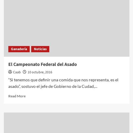
Ganadería
Noticias
El Campeonato Federal del Asado
Caab
10 octubre, 2016
“Si tenemos que definir una comida que nos representa, es el
asado”, sostuvo el jefe de Gobierno de la Cudad,...
Read
Read More
more
about
El
Campeonato
Federal
del