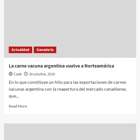
Actualidad
Ganadería
La carne vacuna argentina vuelve a Norteamérica
Caab
26 octubre, 2016
En lo que constituye un hito para las exportaciones de carnes
vacunas argentina con la reapertura del mercado canadiense,
que...
Read
Read More
more
about
La
carne
vacuna