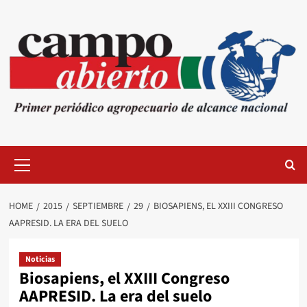
Skip
to
content
Primary
Menu
HOME
2015
SEPTIEMBRE
29
BIOSAPIENS, EL XXIII CONGRESO
AAPRESID. LA ERA DEL SUELO
Noticias
Biosapiens, el XXIII Congreso
AAPRESID. La era del suelo