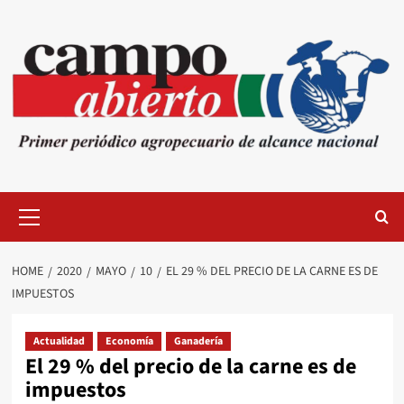
Skip
to
content
Primary
Menu
HOME
2020
MAYO
10
EL 29 % DEL PRECIO DE LA CARNE ES DE
IMPUESTOS
Actualidad
Economía
Ganadería
El 29 % del precio de la carne es de
impuestos