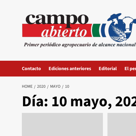
Skip
to
content
Contacto
Ediciones anteriores
Editorial
El pe
HOME
2020
MAYO
10
Día:
10 mayo, 20