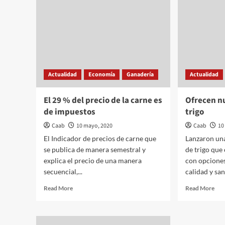
Actualidad
Economía
Ganadería
Actualidad
El 29 % del precio de la carne es
Ofrecen n
de impuestos
trigo
Caab
10 mayo, 2020
Caab
10
El Indicador de precios de carne que
Lanzaron una
se publica de manera semestral y
de trigo que
explica el precio de una manera
con opciones
secuencial,...
calidad y san
Read
Rea
Read More
Read More
more
mor
about
abo
El
Ofr
29
nue