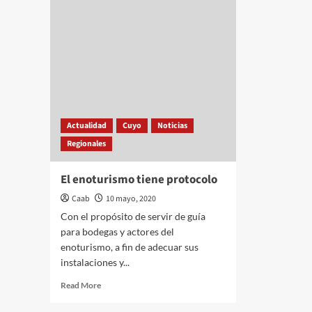
%
var
del
de
precio
trig
de
la
carne
es
de
impuestos
Actualidad
Cuyo
Noticias
Regionales
El enoturismo tiene protocolo
Caab
10 mayo, 2020
Con el propósito de servir de guía
para bodegas y actores del
enoturismo, a fin de adecuar sus
instalaciones y...
Read
Read More
more
about