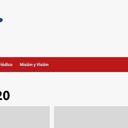
riódico
Misión y Visión
20