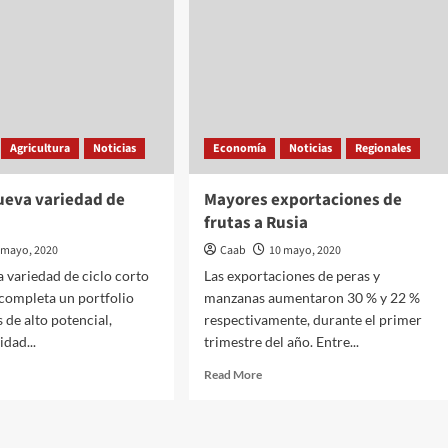
Agricultura
Noticias
Economía
Noticias
Regionales
ueva variedad de
Mayores exportaciones de
frutas a Rusia
 mayo, 2020
Caab
10 mayo, 2020
 variedad de ciclo corto
Las exportaciones de peras y
 completa un portfolio
manzanas aumentaron 30 % y 22 %
 de alto potencial,
respectivamente, durante el primer
idad...
trimestre del año. Entre...
d
Read
Read More
e
more
ut
about
ecen
Mayores
va
exportaciones