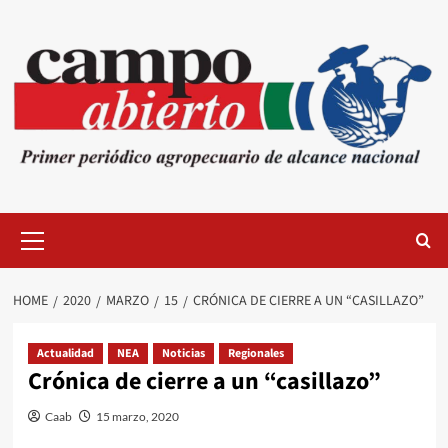
Skip
to
content
Primary
Menu
HOME
2020
MARZO
15
CRÓNICA DE CIERRE A UN “CASILLAZO”
Actualidad
NEA
Noticias
Regionales
Crónica de cierre a un “casillazo”
Caab
15 marzo, 2020