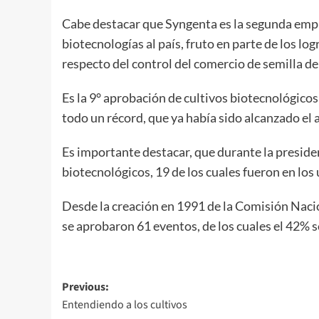
Cabe destacar que Syngenta es la segunda empr
biotecnologías al país, fruto en parte de los lo
respecto del control del comercio de semilla de 
Es la 9° aprobación de cultivos biotecnológicos 
todo un récord, que ya había sido alcanzado el
Es importante destacar, que durante la presid
biotecnológicos, 19 de los cuales fueron en los
Desde la creación en 1991 de la Comisión Nac
se aprobaron 61 eventos, de los cuales el 42% s
Post
Previous:
Entendiendo a los cultivos
navigation