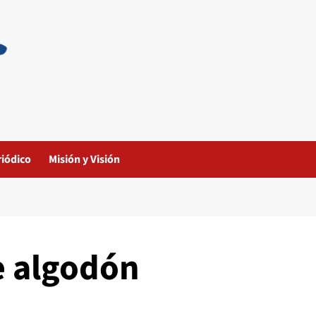
riódico
Misión y Visión
e algodón