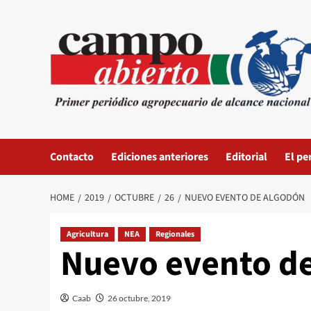
Skip
to
content
Contacto
Ediciones anteriores
Editorial
El pe
HOME
2019
OCTUBRE
26
NUEVO EVENTO DE ALGODÓN
Agricultura
NEA
Regionales
Nuevo evento d
Caab
26 octubre, 2019