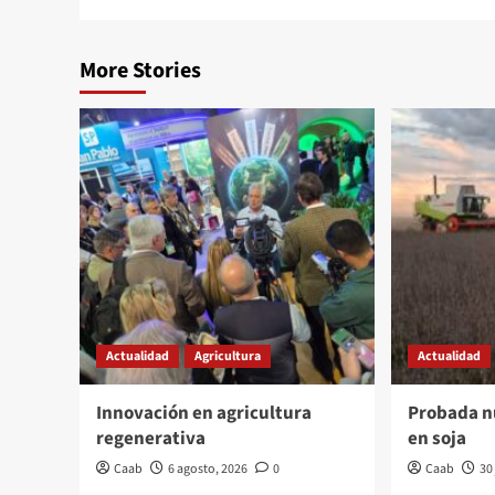
More Stories
Actualidad
Agricultura
Actualidad
Innovación en agricultura
Probada n
regenerativa
en soja
Caab
6 agosto, 2026
0
Caab
30