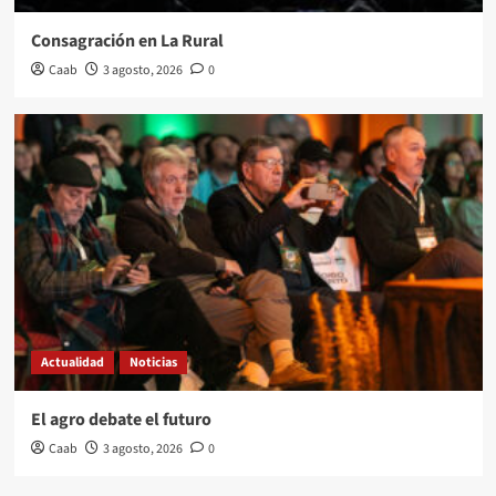
Consagración en La Rural
Caab
3 agosto, 2026
0
Actualidad
Noticias
El agro debate el futuro
Caab
3 agosto, 2026
0