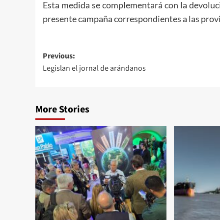
Esta medida se complementará con la devoluci
presente campaña correspondientes a las provin
Post
Previous:
Legislan el jornal de arándanos
navigation
More Stories