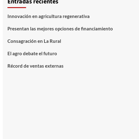
Entradas recientes
Innovación en agricultura regenerativa
Presentan las mejores opciones de financiamiento
Consagración en La Rural
El agro debate el futuro
Récord de ventas externas