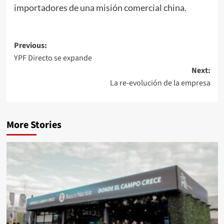
importadores de una misión comercial china.
Post
Previous:
YPF Directo se expande
navigation
Next:
La re-evolución de la empresa
More Stories