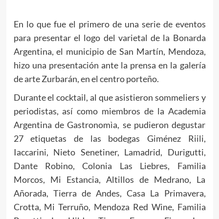
En lo que fue el primero de una serie de eventos
para presentar el logo del varietal de la Bonarda
Argentina, el municipio de San Martín, Mendoza,
hizo una presentación ante la prensa en la galería
de arte Zurbarán, en el centro porteño.
Durante el cocktail, al que asistieron sommeliers y
periodistas, así como miembros de la Academia
Argentina de Gastronomìa, se pudieron degustar
27 etiquetas de las bodegas Giménez Riili,
Iaccarini, Nieto Senetiner, Lamadrid, Durigutti,
Dante Robino, Colonia Las Liebres, Familia
Morcos, Mi Estancia, Altillos de Medrano, La
Añorada, Tierra de Andes, Casa La Primavera,
Crotta, Mi Terruño, Mendoza Red Wine, Familia