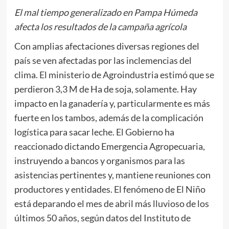
El mal tiempo generalizado en Pampa Húmeda
afecta los resultados de la campaña agrícola
Con amplias afectaciones diversas regiones del
país se ven afectadas por las inclemencias del
clima. El ministerio de Agroindustria estimó que se
perdieron 3,3 M de Ha de soja, solamente. Hay
impacto en la ganadería y, particularmente es más
fuerte en los tambos, además de la complicación
logística para sacar leche. El Gobierno ha
reaccionado dictando Emergencia Agropecuaria,
instruyendo a bancos y organismos para las
asistencias pertinentes y, mantiene reuniones con
productores y entidades. El fenómeno de El Niño
está deparando el mes de abril más lluvioso de los
últimos 50 años, según datos del Instituto de