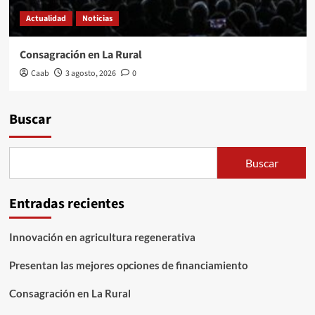
Actualidad
Noticias
Consagración en La Rural
Caab
3 agosto, 2026
0
Buscar
Buscar
Entradas recientes
Innovación en agricultura regenerativa
Presentan las mejores opciones de financiamiento
Consagración en La Rural