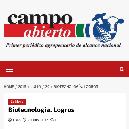
Skip
to
content
Primary
Menu
HOME
2015
JULIO
20
BIOTECNOLOGÍA. LOGROS
Cultivos
Biotecnología. Logros
Caab
20 julio, 2015
0