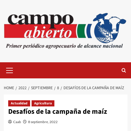
Skip
to
content
Primary
Menu
HOME
2022
SEPTIEMBRE
8
DESAFÍOS DE LA CAMPAÑA DE MAÍZ
Actualidad
Agricultura
Desafíos de la campaña de maíz
Caab
8 septiembre, 2022