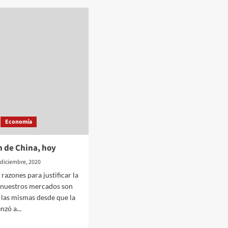
lapicera
de
go
la
política
Economía
n de China, hoy
 diciembre, 2020
razones para justificar la
 nuestros mercados son
las mismas desde que la
nzó a...
d