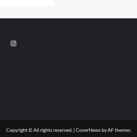
e
ut
cción
na,
Instagram
Copyright © All rights reserved.
|
CoverNews
by AF themes.