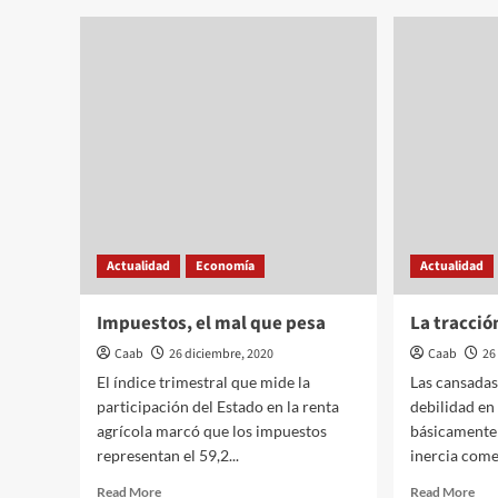
Ley
y
de
demanda
Fue
explosiva
Actualidad
Economía
Actualidad
Impuestos, el mal que pesa
La tracció
Caab
26 diciembre, 2020
Caab
26
El índice trimestral que mide la
Las cansadas 
participación del Estado en la renta
debilidad en
agrícola marcó que los impuestos
básicamente 
representan el 59,2...
inercia come
Read
Rea
Read More
Read More