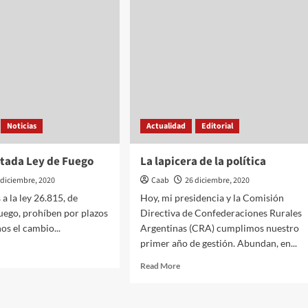
uestos
Noticias
Actualidad
Editorial
atada Ley de Fuego
La lapicera de la política
 diciembre, 2020
Caab
26 diciembre, 2020
a la ley 26.815, de
Hoy, mi presidencia y la Comisión
uego, prohíben por plazos
Directiva de Confederaciones Rurales
os el cambio...
Argentinas (CRA) cumplimos nuestro
primer año de gestión. Abundan, en...
d
e
Read
Read More
ut
more
about
paratada
La