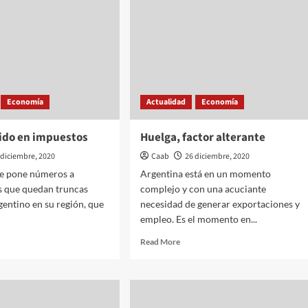
Economía
Actualidad
Economía
dido en impuestos
Huelga, factor alterante
 diciembre, 2020
Caab
26 diciembre, 2020
le pone números a
Argentina está en un momento
s que quedan truncas
complejo y con una acuciante
gentino en su región, que
necesidad de generar exportaciones y
empleo. Es el momento en...
d
Read
Read More
e
more
ut
about
or
Huelga,
dido
factor
alterante