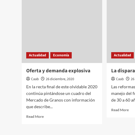
IPCVA
imp
Actualidad
Economía
Actualidad
Oferta y demanda explosiva
La dispar
Caab
26 diciembre, 2020
Caab
26
En la recta final de este olvidable 2020
Las reformas 
continúa pintándose un cuadro del
manejo del f
Mercado de Granos con información
de 30 a 60 añ
que describe...
Rea
Read More
mor
Read
Read More
abo
more
La
about
dis
Oferta