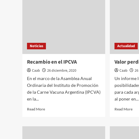
Noticias
Actualidad
Recambio en el IPCVA
Valor per
Caab
26 diciembre, 2020
Caab
26
En el marco de la Asamblea Anual
Un informe 
Ordinaria del Instituto de Promoción
posibilidade
de la Carne Vacuna Argentina (IPCVA)
para cada ar
en la...
al poner en...
Read
Rea
Read More
Read More
more
mor
about
abo
Recambio
Val
en
per
el
en