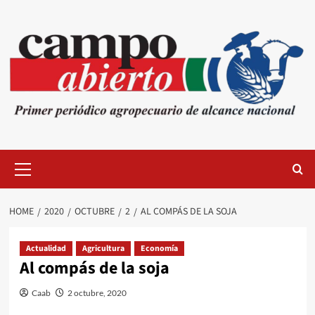
Skip
to
content
Primary
Menu
HOME
2020
OCTUBRE
2
AL COMPÁS DE LA SOJA
Actualidad
Agricultura
Economía
Al compás de la soja
Caab
2 octubre, 2020