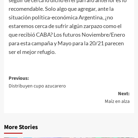
seguir de cerca lo dicho en el párrafo anterior es lo
recomendable. Solo algo que agregar, ante la
situación política-económica Argentina, ¿no
estaremos cerca de sufrir algún zarpazo como el
que recibió CABA? Los futuros Noviembre/Enero
para esta campaña y Mayo para la 20/21 parecen
ser el mejor refugio.
Post
Previous:
Distribuyen cupo azucarero
navigation
Next:
Maíz en alza
More Stories