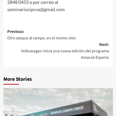
2848 0455 o por correo al
seminariosipcva@gmail.com
Post
Previous:
Otro ataque al campo, en el mismo sitio
navigation
Next:
Volkswagen inicia una nueva edición del programa
Amarok Experto
More Stories