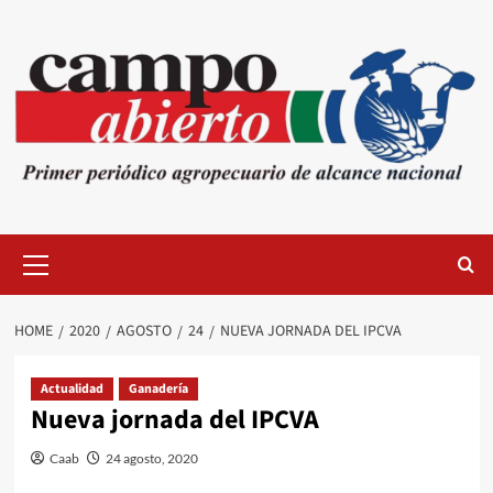
Skip
to
content
Primary
Menu
HOME
2020
AGOSTO
24
NUEVA JORNADA DEL IPCVA
Actualidad
Ganadería
Nueva jornada del IPCVA
Caab
24 agosto, 2020