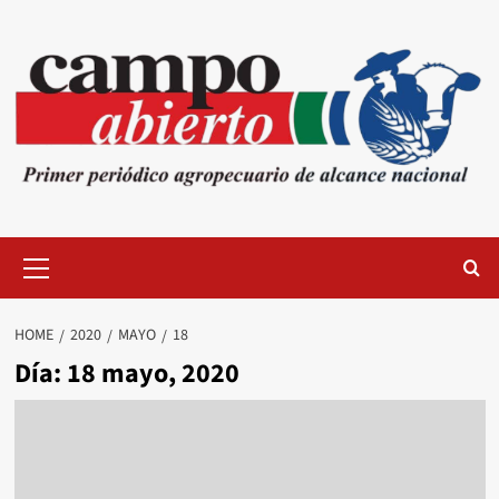
Skip
to
content
Primary
Menu
HOME
2020
MAYO
18
Día:
18 mayo, 2020