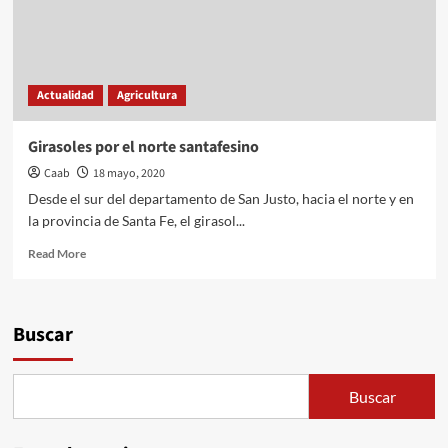
Actualidad
Agricultura
Girasoles por el norte santafesino
Caab
18 mayo, 2020
Desde el sur del departamento de San Justo, hacia el norte y en
la provincia de Santa Fe, el girasol...
Read
Read More
more
about
Girasoles
por
Buscar
el
norte
santafesino
Buscar