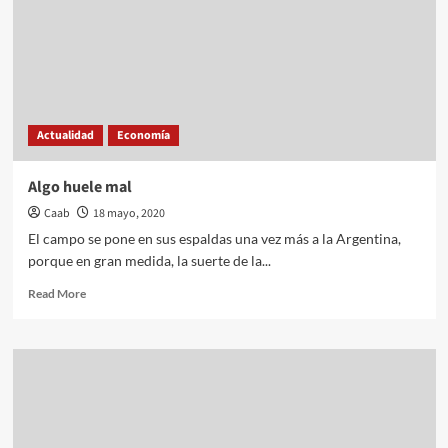
Actualidad
Economía
Algo huele mal
Caab
18 mayo, 2020
El campo se pone en sus espaldas una vez más a la Argentina,
porque en gran medida, la suerte de la...
Read
Read More
more
about
Algo
huele
mal