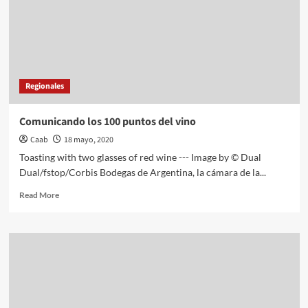
Regionales
Comunicando los 100 puntos del vino
Caab
18 mayo, 2020
Toasting with two glasses of red wine --- Image by © Dual
Dual/fstop/Corbis Bodegas de Argentina, la cámara de la...
Read
Read More
more
about
Comunicando
los
100
puntos
del
vino