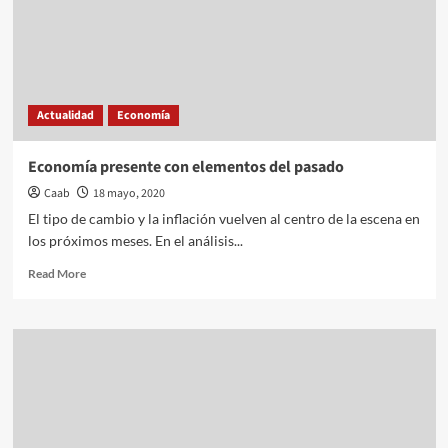
Actualidad
Economía
Economía presente con elementos del pasado
Caab
18 mayo, 2020
El tipo de cambio y la inflación vuelven al centro de la escena en
los próximos meses. En el análisis...
Read
Read More
more
about
Economía
presente
con
elementos
del
pasado