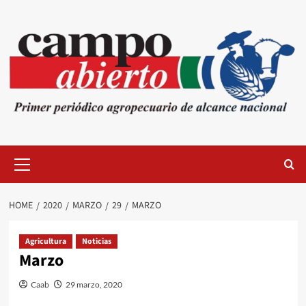
Skip
to
content
Primary
Menu
HOME
2020
MARZO
29
MARZO
Agricultura
Noticias
Marzo
Caab
29 marzo, 2020