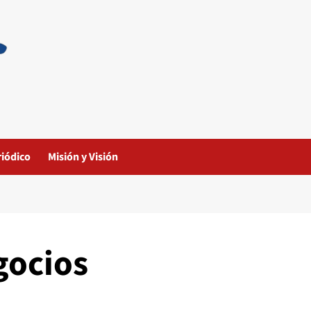
riódico
Misión y Visión
gocios