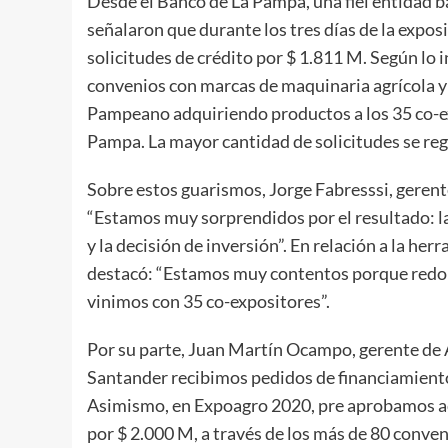
Desde el Banco de La Pampa, una fiel entidad b
señalaron que durante los tres días de la expos
solicitudes de crédito por $ 1.811 M. Según lo i
convenios con marcas de maquinaria agrícola y
Pampeano adquiriendo productos a los 35 co-e
Pampa. La mayor cantidad de solicitudes se regi
Sobre estos guarismos, Jorge Fabresssi, gerent
“Estamos muy sorprendidos por el resultado: la
y la decisión de inversión”. En relación a la h
destacó: “Estamos muy contentos porque redobl
vinimos con 35 co-expositores”.
Por su parte, Juan Martín Ocampo, gerente de 
Santander recibimos pedidos de financiamiento
Asimismo, en Expoagro 2020, pre aprobamos a
por $ 2.000 M, a través de los más de 80 conven