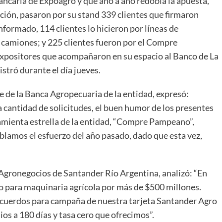
ancaria de Expoagro y que año a año redobla la apuesta,
ición, pasaron por su stand 339 clientes que firmaron
nformado, 114 clientes lo hicieron por líneas de
 camiones; y 225 clientes fueron por el Compre
xpositores que acompañaron en su espacio al Banco de La
stró durante el día jueves.
e de la Banca Agropecuaria de la entidad, expresó:
 cantidad de solicitudes, el buen humor de los presentes
erramienta estrella de la entidad, “Compre Pampeano”,
amos el esfuerzo del año pasado, dado que esta vez,
Agronegocios de Santander Río Argentina, analizó: “En
 para maquinaria agrícola por más de $500 millones.
cuerdos para campaña de nuestra tarjeta Santander Agro
ios a 180 días y tasa cero que ofrecimos”.