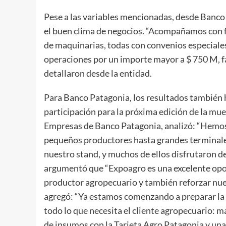
Pese a las variables mencionadas, desde Banco
el buen clima de negocios. “Acompañamos con f
de maquinarias, todas con convenios especiales
operaciones por un importe mayor a $ 750 M, fa
detallaron desde la entidad.
Para Banco Patagonia, los resultados también h
participación para la próxima edición de la mu
Empresas de Banco Patagonia, analizó: “Hemos 
pequeños productores hasta grandes terminale
nuestro stand, y muchos de ellos disfrutaron de
argumentó que “Expoagro es una excelente opor
productor agropecuario y también reforzar nues
agregó: “Ya estamos comenzando a preparar la 
todo lo que necesita el cliente agropecuario:
de insumos con la Tarjeta Agro Patagonia y una