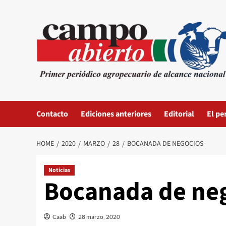
Skip
to
content
Contacto
Ediciones anteriores
Editorial
El pe
HOME
2020
MARZO
28
BOCANADA DE NEGOCIOS
Noticias
Bocanada de ne
Caab
28 marzo, 2020