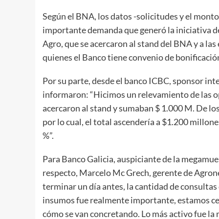
Según el BNA, los datos -solicitudes y el monto 
importante demanda que generó la iniciativa d
Agro, que se acercaron al stand del BNA y a la
quienes el Banco tiene convenio de bonificación
Por su parte, desde el banco ICBC, sponsor in
informaron: “Hicimos un relevamiento de las 
acercaron al stand y sumaban $ 1.000 M. De lo
por lo cual, el total ascendería a $1.200 millon
%”.
Para Banco Galicia, auspiciante de la megamuest
respecto, Marcelo Mc Grech, gerente de Agrone
terminar un día antes, la cantidad de consulta
insumos fue realmente importante, estamos cerc
cómo se van concretando. Lo más activo fue la 