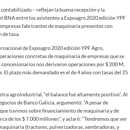
contabilizado – reflejan la buena recepción y la
el BNA entre los asistentes a Expoagro 2020 edición YPF
s empresas fabricantes de maquinaria presentes con
 de tasa.
ternacional de Expoagro 2020 edición YPF Agro,
operaciones concretas de maquinaria de empresas que se
s concesionarios nos derivaron operaciones por $ 200 M,
es. El plazo más demandado es el de 4 años con tasas del 25
ra agroindustrial, “el balance fue altamente positivo”. Al
gocios de Banco Galicia, argumentó: “A pesar de
s que tuvimos sobre financiamiento de maquinaria y de
a de los $ 7.000 millones”, y aclaró: “Tendremos que ver
maquinaria (tractores, pulverizadoras, sembradoras, y