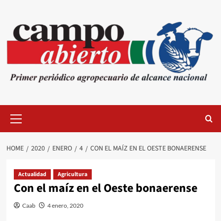
Skip
to
content
Primary
Menu
HOME
2020
ENERO
4
CON EL MAÍZ EN EL OESTE BONAERENSE
Actualidad
Agricultura
Con el maíz en el Oeste bonaerense
Caab
4 enero, 2020