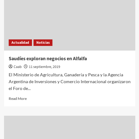
Actualidad
Noticias
Saudíes exploran negocios en Alfalfa
Caab
11 septiembre, 2019
El Ministerio de Agricultura, Ganadería y Pesca y la Agencia
Argentina de Inversiones y Comercio Internacional organizaron
el Foro de...
Read
Read More
more
about
Saudíes
exploran
negocios
en
Alfalfa