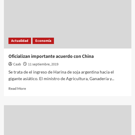
Actualidad
Economía
Oficializan importante acuerdo con China
Caab
11 septiembre, 2019
Se trata de el ingreso de Harina de soja argentina hacia el
gigante asiático. El ministro de Agricultura, Ganadería y...
Read
Read More
more
about
Oficializan
importante
acuerdo
con
China