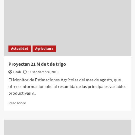
precios
agropecuarios
Actualidad
Agricultura
Proyectan 21 M de t de trigo
Caab
11 septiembre, 2019
El Monitor de Estimaciones Agrícolas del mes de agosto, que
ofrece información oficial resumida de las principales variables
productivas y...
Read
Read More
more
about
Proyectan
21
M