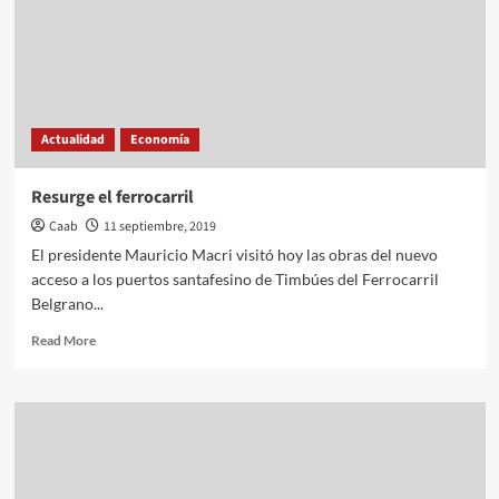
Actualidad
Economía
Resurge el ferrocarril
Caab
11 septiembre, 2019
El presidente Mauricio Macri visitó hoy las obras del nuevo
acceso a los puertos santafesino de Timbúes del Ferrocarril
Belgrano...
Read
Read More
more
about
Resurge
el
ferrocarril