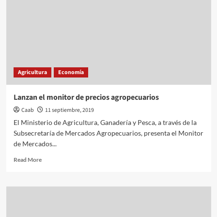
Agricultura
Economía
Lanzan el monitor de precios agropecuarios
Caab
11 septiembre, 2019
El Ministerio de Agricultura, Ganadería y Pesca, a través de la
Subsecretaría de Mercados Agropecuarios, presenta el Monitor
de Mercados...
Read
Read More
more
about
Lanzan
el
monitor
de