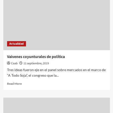
de
t
de
trigo
Actualidad
Vaivenes coyunturales de política
Caab
11 septiembre, 2019
Tres ideas fueron eje en el panel sobre mercados en el marco de
“A Todo Soja”, el congreso que la...
Read
Read More
more
about
Vaivenes
coyunturales
de
política