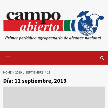
Skip
to
content
Primary
Menu
HOME
2019
SEPTIEMBRE
11
Día:
11 septiembre, 2019