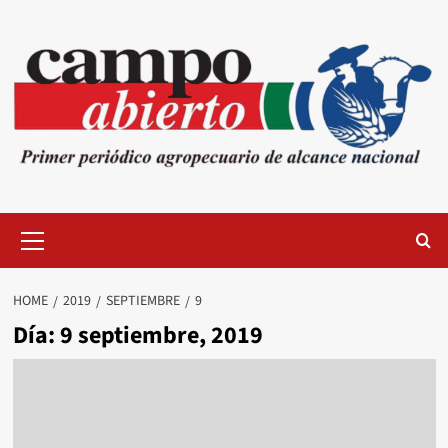
Skip
to
content
Primary
Menu
HOME
2019
SEPTIEMBRE
9
Día:
9 septiembre, 2019