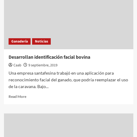
Ganadería
Noticias
Desarrollan identificación facial bovina
Caab
9 septiembre, 2019
Una empresa santafesina trabajó en una aplicación para
reconocimiento facial del ganado, que podría reemplazar el uso
de la caravana. Bajo...
Read
Read More
more
about
Desarrollan
identificación
facial
bovina