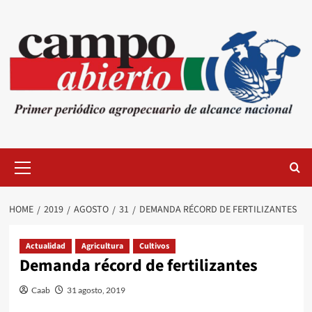
Skip
to
content
Primary
Menu
HOME
2019
AGOSTO
31
DEMANDA RÉCORD DE FERTILIZANTES
Actualidad
Agricultura
Cultivos
Demanda récord de fertilizantes
Caab
31 agosto, 2019