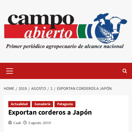
Skip
to
content
Primary
Menu
HOME
2019
AGOSTO
2
EXPORTAN CORDEROS A JAPÓN
Actualidad
Ganadería
Patagonia
Exportan corderos a Japón
Caab
2 agosto, 2019