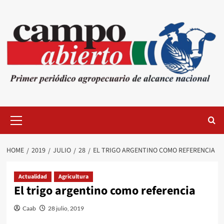
Skip
to
content
Primary
Menu
HOME
2019
JULIO
28
EL TRIGO ARGENTINO COMO REFERENCIA
Actualidad
Agricultura
El trigo argentino como referencia
Caab
28 julio, 2019