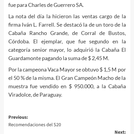
fue para Charles de Guerrero SA.
La nota del día la hicieron las ventas cargo de la
firma Iván L. Farrell. Se destacó la de un toro de la
Cabaña Rancho Grande, de Corral de Bustos,
Córdoba. El ejemplar, que fue segundo en la
categoría senior mayor, lo adquirió la Cabaña El
Guardamonte pagando la suma de $ 2,45 M.
Por la campeona Vaca Mayor se obtuvo $ 1,5 M por
el 50 % de la misma. El Gran Campeón Macho de la
muestra fue vendido en $ 950.000, a la Cabaña
Viradolce, de Paraguay.
Post
Previous:
Recomendaciones del S20
navigation
Next: