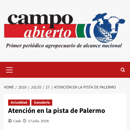
Skip
to
content
Primary
Menu
HOME
2018
JULIO
27
ATENCIÓN EN LA PISTA DE PALERMO
Actualidad
Ganadería
Atención en la pista de Palermo
Caab
27 julio, 2018