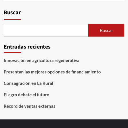
Buscar
Buscar
Entradas recientes
Innovación en agricultura regenerativa
Presentan las mejores opciones de financiamiento
Consagración en La Rural
El agro debate el futuro
Récord de ventas externas