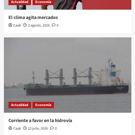
Actualidad
Economía
El clima agita mercados
Caab
2 agosto, 2026
0
Actualidad
Economía
Corriente a favor en la hidrovía
Caab
22 julio, 2026
0