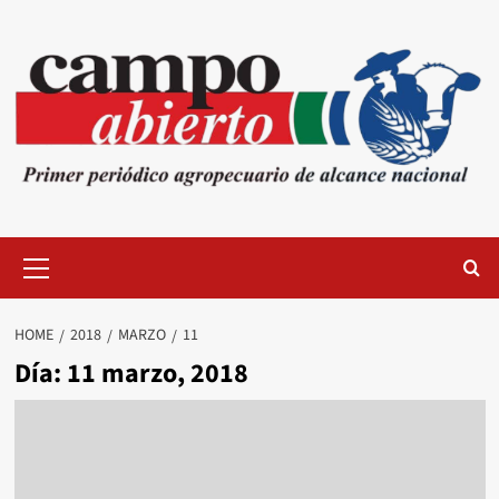
Skip
to
content
Primary
Menu
HOME
2018
MARZO
11
Día:
11 marzo, 2018