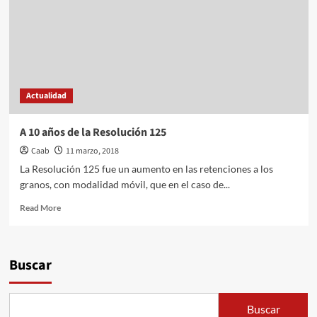
Actualidad
A 10 años de la Resolución 125
Caab
11 marzo, 2018
La Resolución 125 fue un aumento en las retenciones a los
granos, con modalidad móvil, que en el caso de...
Read
Read More
more
about
A
10
Buscar
años
de
la
Buscar
Resolución