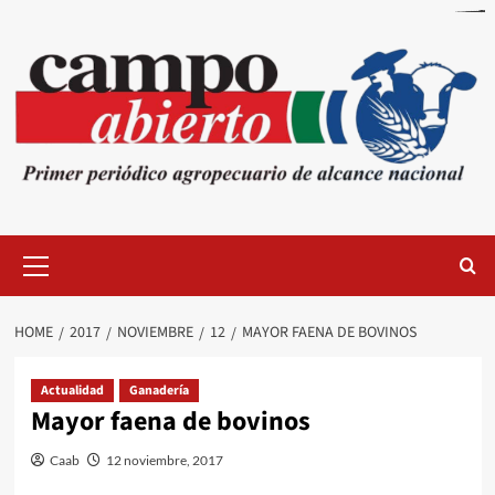
Skip
guiadenoivos.saojosedojardimeuropa.com.br
ejournal.akbidbungabangsaaceh.ac.id
beyond.globalpranichealing.com
pafibengkuluutarakab.org
theantiguaguide.com/public
www.blackbrooks.co.uk/pricing
mst.akwaibomstate.gov.ng
desaparhorboan.id/listing
kfbbinbir.sakarya.edu.tr
thesolderingstation.com
www.promhotelsriccione.it
clinicaalemanaosorno.cl
nagaad.org/contact/
fet.uet.vnu.edu.vn
revista.undime.org.br
link-bento4d.com
world.skanray.com
www.telegramitalia.it
www.bestforinteriors.nl
thepubtheatre
fopsl.org/donate/
form.eng.ku.ac.th
idisurabaya.org
sydney night
blog.actkm.org
lokvirsa.org.pk
togel online
culturasbo.com
www.astina.co
ensa.uit.ac.ma
bento4d
bento4d
bento4d
bento4d
bento4d
bento4d
bento4d
bento4d
mgpo.org
bento4d
bento4d
bento4d
bento4d
bento4d
momusi.org
pbumc.net
slot thailand
bento4d
bento4d
toto togel
toto togel
toto togel
toto togel
situs slot gacor
actkm.org
slot online
togel resmi
situs slot gacor
link gacor
toto togel
link gacor
link gacor
situs slot gacor
toto togel
link gacor
toto togel
situs togel
situs gacor
onhc.ca
situs gacor
slot gacor
situs togel
situs togel
situs gacor
situs gacor
situs gacor
situs gacor
situs gacor
situs togel
situs gacor
slot gacor
situs togel
situs gacor
situs gacor
situs gacor
situs gacor
situs gacor
slot gacor
slot resmi
situs toto
toto slot
situs toto
situs toto
situs toto
situs toto
situs toto
situs toto
situs toto
toto slot
situs toto
situs toto
situs toto
situs toto
situs toto
situs toto
toto slot
situs toto
slot resmi
toto slot
toto slot
toto slot
toto slot
situs toto
toto slot
situs toto
situs toto
situs toto
link slot
situs toto
fcvfc.org
link slot
slot resmi
situs toto
toto slot
toto slot
link slot
situs toto
link slot
toto slot
situs toto
situs toto
situs toto
situs toto
toto slot
toto slot
situs toto
link slot
toto slot
situs toto
toto slot
toto slot
link slot
toto slot
link slot
situs slot
situs slot
situs slot
situs slot
situs slot
situs slot
toto
situs slot
toto
situs slot
situs slot
situs slot
situs slot
situs slot
toto
situs slot
situs slot
situs slot
situs slot
situs slot
situs slot
toto
situs slot
toto
situs slot
toto
toto
toto
situs slot
situs slot
situs slot
situs slot
situs slot
toto
to
content
Primary
Menu
HOME
2017
NOVIEMBRE
12
MAYOR FAENA DE BOVINOS
Actualidad
Ganadería
Mayor faena de bovinos
Caab
12 noviembre, 2017