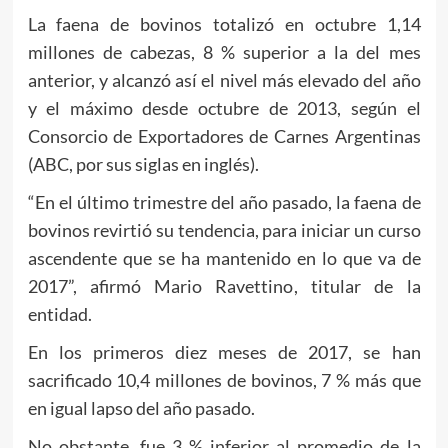
La faena de bovinos totalizó en octubre 1,14
millones de cabezas, 8 % superior a la del mes
anterior, y alcanzó así el nivel más elevado del año
y el máximo desde octubre de 2013, según el
Consorcio de Exportadores de Carnes Argentinas
(ABC, por sus siglas en inglés).
“En el último trimestre del año pasado, la faena de
bovinos revirtió su tendencia, para iniciar un curso
ascendente que se ha mantenido en lo que va de
2017”, afirmó Mario Ravettino, titular de la
entidad.
En los primeros diez meses de 2017, se han
sacrificado 10,4 millones de bovinos, 7 % más que
en igual lapso del año pasado.
No obstante, fue 3 % inferior al promedio de la