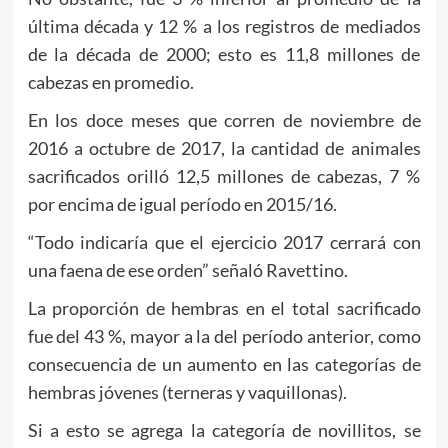
última década y 12 % a los registros de mediados
de la década de 2000; esto es 11,8 millones de
cabezas en promedio.
En los doce meses que corren de noviembre de
2016 a octubre de 2017, la cantidad de animales
sacrificados orilló 12,5 millones de cabezas, 7 %
por encima de igual período en 2015/16.
“Todo indicaría que el ejercicio 2017 cerrará con
una faena de ese orden” señaló Ravettino.
La proporción de hembras en el total sacrificado
fue del 43 %, mayor a la del período anterior, como
consecuencia de un aumento en las categorías de
hembras jóvenes (terneras y vaquillonas).
Si a esto se agrega la categoría de novillitos, se