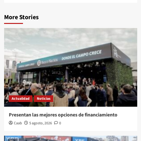
More Stories
Actualidad
Noticias
Presentan las mejores opciones de financiamiento
Caab
5 agosto, 2026
0