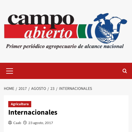
Skip
to
content
Primary
Menu
HOME
2017
AGOSTO
23
INTERNACIONALES
Agricultura
Internacionales
Caab
23 agosto, 2017