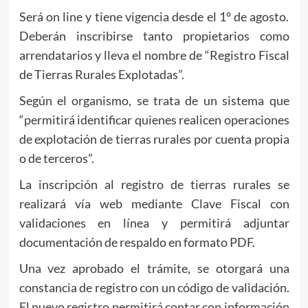
Será on line y tiene vigencia desde el 1° de agosto.
Deberán inscribirse tanto propietarios como
arrendatarios y lleva el nombre de “Registro Fiscal
de Tierras Rurales Explotadas”.
Según el organismo, se trata de un sistema que
“permitirá identificar quienes realicen operaciones
de explotación de tierras rurales por cuenta propia
o de terceros”.
La inscripción al registro de tierras rurales se
realizará vía web mediante Clave Fiscal con
validaciones en línea y permitirá adjuntar
documentación de respaldo en formato PDF.
Una vez aprobado el trámite, se otorgará una
constancia de registro con un código de validación.
El nuevo registro permitirá contar con información