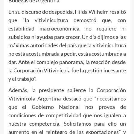
Bodegas de Argentina.
En su discurso de despedida, Hilda Wilhelm resaltó
que “la vitivinicultura demostró que, con
estabilidad macroeconómica, no requiere ni
subsidios ni ayudas para crecer. Un día dijimos a las
máximas autoridades del país que la vitivinicultura
no está acostumbrada a pedir, está acostumbrada a
dar. Ante el complejo panorama, la reacción desde
la Corporación Vitivinícola fue la gestión incesante
y el trabajo”.
Además, la presidente saliente la Corporación
Vitivinícola Argentina destacó que “necesitamos
que el Gobierno Nacional nos provea de
condiciones de competitividad que nos igualen a
nuestra competencia. Solicitamos para ello un
aumento en el reintegro de las exportaciones” y