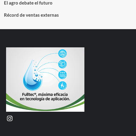
El agro debate el futuro
Récord de ventas externas
Instagram