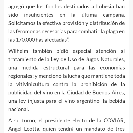
agregó que los fondos destinados a Lobesia han
sido insuficientes en la última campaña.
Solicitamos la efectiva provisión y distribución de
las feromonas necesarias para combatir la plaga en
las 170.000 has afectadas”.
Wilhelm también pidió especial atención al
tratamiento de la Ley de Uso de Jugos Naturales,
una medida estructural para las economías
regionales; y mencionó la lucha que mantiene toda
la vitivinicultura contra la prohibición de la
publicidad del vino en la Ciudad de Buenos Aires,
una ley injusta para el vino argentino, la bebida
nacional.
A su turno, el presidente electo de la COVIAR,
Ángel Leotta, quien tendrá un mandato de tres