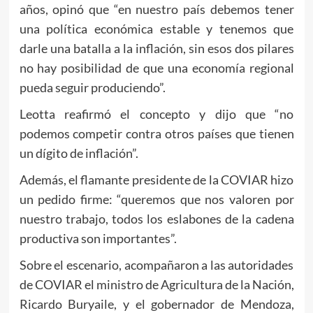
años, opinó que “en nuestro país debemos tener
una política económica estable y tenemos que
darle una batalla a la inflación, sin esos dos pilares
no hay posibilidad de que una economía regional
pueda seguir produciendo”.
Leotta reafirmó el concepto y dijo que “no
podemos competir contra otros países que tienen
un dígito de inflación”.
Además, el flamante presidente de la COVIAR hizo
un pedido firme: “queremos que nos valoren por
nuestro trabajo, todos los eslabones de la cadena
productiva son importantes”.
Sobre el escenario, acompañaron a las autoridades
de COVIAR el ministro de Agricultura de la Nación,
Ricardo Buryaile, y el gobernador de Mendoza,