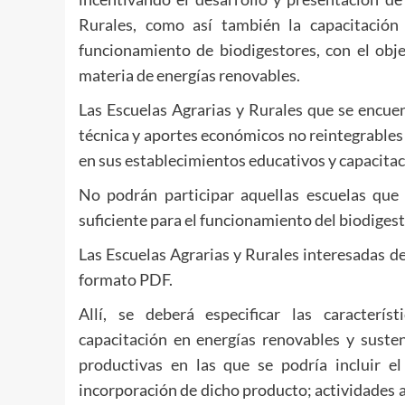
Rurales, como así también la capacitación
funcionamiento de biodigestores, con el obj
materia de energías renovables.
Las Escuelas Agrarias y Rurales que se encuen
técnica y aportes económicos no reintegrables 
en sus establecimientos educativos y capacitac
No podrán participar aquellas escuelas que
suficiente para el funcionamiento del biodigest
Las Escuelas Agrarias y Rurales interesadas d
formato PDF.
Allí, se deberá especificar las caracterís
capacitación en energías renovables y suste
productivas en las que se podría incluir el
incorporación de dicho producto; actividades a 