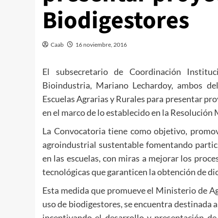
Biodigestores
Caab
16 noviembre, 2016
El subsecretario de Coordinación Institu
Bioindustria, Mariano Lechardoy, ambos del
Escuelas Agrarias y Rurales para presentar pro
en el marco de lo establecido en la Resolución
La Convocatoria tiene como objetivo, promove
agroindustrial sustentable fomentando partic
en las escuelas, con miras a mejorar los proce
tecnológicas que garanticen la obtención de dic
Esta medida que promueve el Ministerio de Agro
uso de biodigestores, se encuentra destinada 
incentivando el desarrollo y presentación de