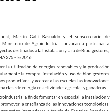
cional, Martín Galli Basualdo y el subsecretario de
 Ministerio de Agroindustria, convocan a participar a
yectos destinados a la Instalación y Uso de Biodigestores,
 MA 375 – E/2016.
r la utilización de energías renovables y la producción
ularmente la compra, instalación y uso de biodigestores
sos productivos, y acercar a las escuelas las innovaciones
ha clase de energía en actividades agrícolas y ganaderas.
industria, a fin de fomentar en especial la instalación y
a promover la enseñanza de las innovaciones tecnológicas,
 proyectos innovadores a través de Escuelas Agrarias y