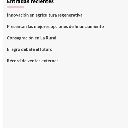
Entradas recientes
Innovación en agricultura regenerativa
Presentan las mejores opciones de financiamiento
Consagración en La Rural
El agro debate el futuro
Récord de ventas externas