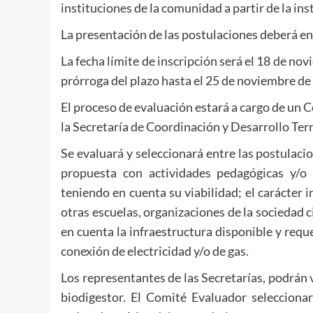
instituciones de la comunidad a partir de la ins
La presentación de las postulaciones deberá en
La fecha límite de inscripción será el 18 de n
prórroga del plazo hasta el 25 de noviembre de
El proceso de evaluación estará a cargo de un 
la Secretaría de Coordinación y Desarrollo Terri
Se evaluará y seleccionará entre las postulacion
propuesta con actividades pedagógicas y/o 
teniendo en cuenta su viabilidad; el carácter i
otras escuelas, organizaciones de la sociedad 
en cuenta la infraestructura disponible y requ
conexión de electricidad y/o de gas.
Los representantes de las Secretarías, podrán v
biodigestor. El Comité Evaluador selecciona