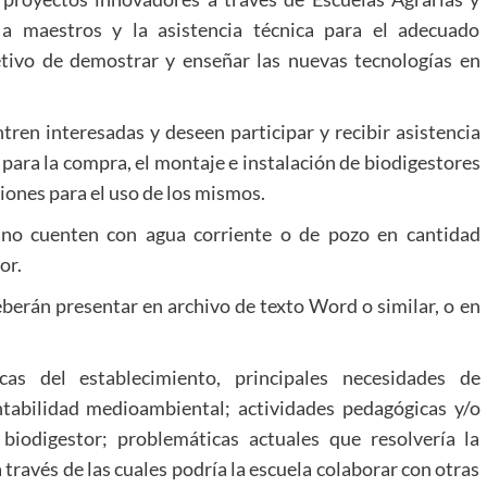
 a maestros y la asistencia técnica para el adecuado
etivo de demostrar y enseñar las nuevas tecnologías en
tren interesadas y deseen participar y recibir asistencia
para la compra, el montaje e instalación de biodigestores
iones para el uso de los mismos.
 no cuenten con agua corriente o de pozo en cantidad
or.
eberán presentar en archivo de texto Word o similar, o en
ticas del establecimiento, principales necesidades de
ntabilidad medioambiental; actividades pedagógicas y/o
 biodigestor; problemáticas actuales que resolvería la
través de las cuales podría la escuela colaborar con otras