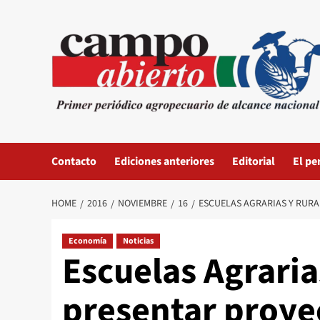
Skip
to
content
Contacto
Ediciones anteriores
Editorial
El pe
HOME
2016
NOVIEMBRE
16
ESCUELAS AGRARIAS Y RUR
Economía
Noticias
Escuelas Agraria
presentar proye