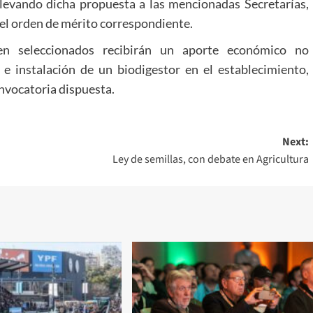
elevando dicha propuesta a las mencionadas Secretarías,
 el orden de mérito correspondiente.
ten seleccionados recibirán un aporte económico no
e instalación de un biodigestor en el establecimiento,
nvocatoria dispuesta.
Next:
Ley de semillas, con debate en Agricultura