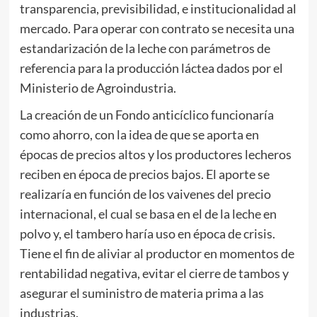
transparencia, previsibilidad, e institucionalidad al
mercado. Para operar con contrato se necesita una
estandarización de la leche con parámetros de
referencia para la producción láctea dados por el
Ministerio de Agroindustria.
La creación de un Fondo anticíclico funcionaría
como ahorro, con la idea de que se aporta en
épocas de precios altos y los productores lecheros
reciben en época de precios bajos. El aporte se
realizaría en función de los vaivenes del precio
internacional, el cual se basa en el de la leche en
polvo y, el tambero haría uso en época de crisis.
Tiene el fin de aliviar al productor en momentos de
rentabilidad negativa, evitar el cierre de tambos y
asegurar el suministro de materia prima a las
industrias.