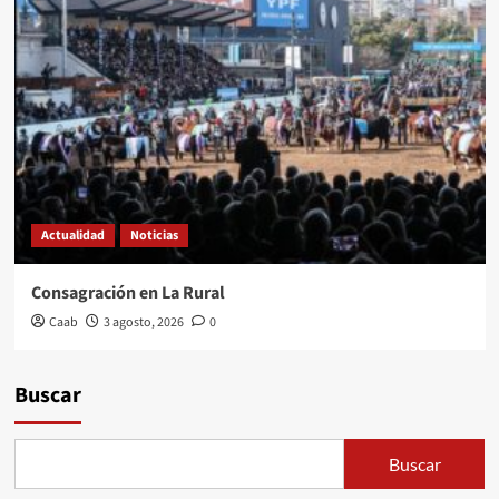
Actualidad
Noticias
Consagración en La Rural
Caab
3 agosto, 2026
0
Buscar
Buscar