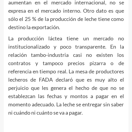
aumentan en el mercado internacional, no se
expresa en el mercado interno. Otro dato es que
sólo el 25 % de la producción de leche tiene como
destino la exportación.
La producción láctea tiene un mercado no
institucionalizado y poco transparente. En la
relación tambo-industria casi no existen los
contratos y tampoco precios pizarra o de
referencia en tiempo real. La mesa de productores
lecheros de FADA declaró que es muy alto el
perjuicio que les genera el hecho de que no se
establezcan las fechas y montos a pagar en el
momento adecuado. La leche se entregar sin saber
ni cuándo ni cuánto se va a pagar.