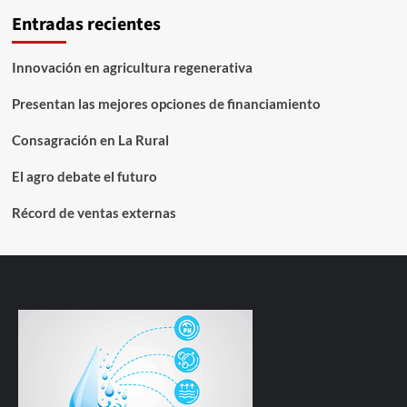
Entradas recientes
Innovación en agricultura regenerativa
Presentan las mejores opciones de financiamiento
Consagración en La Rural
El agro debate el futuro
Récord de ventas externas