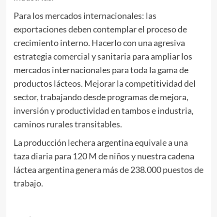
Para los mercados internacionales: las
exportaciones deben contemplar el proceso de
crecimiento interno. Hacerlo con una agresiva
estrategia comercial y sanitaria para ampliar los
mercados internacionales para toda la gama de
productos lácteos. Mejorar la competitividad del
sector, trabajando desde programas de mejora,
inversión y productividad en tambos e industria,
caminos rurales transitables.
La producción lechera argentina equivale a una
taza diaria para 120 M de niños y nuestra cadena
láctea argentina genera más de 238.000 puestos de
trabajo.